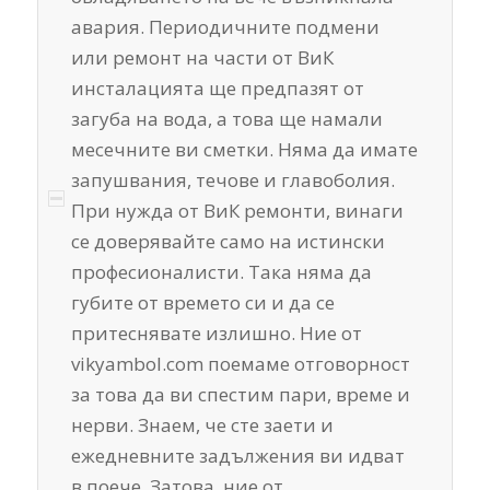
авария. Периодичните подмени
или ремонт на части от ВиК
инсталацията ще предпазят от
загуба на вода, а това ще намали
месечните ви сметки. Няма да имате
запушвания, течове и главоболия.
При нужда от ВиК ремонти, винаги
се доверявайте само на истински
професионалисти. Така няма да
губите от времето си и да се
притеснявате излишно. Ние от
vikyambol.com поемаме отговорност
за това да ви спестим пари, време и
нерви. Знаем, че сте заети и
ежедневните задължения ви идват
в поече. Затова, ние от