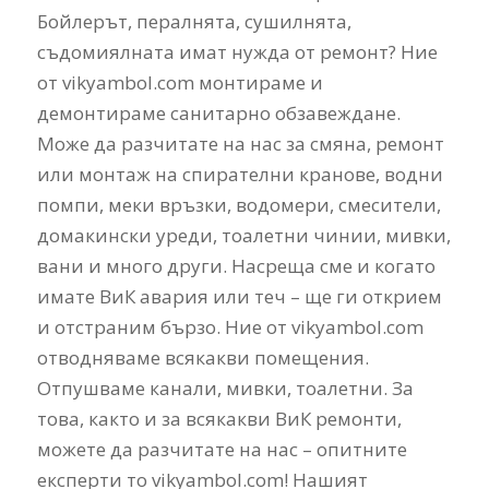
Бойлерът, пералнята, сушилнята,
съдомиялната имат нужда от ремонт? Ние
от vikyambol.com монтираме и
демонтираме санитарно обзавеждане.
Може да разчитате на нас за смяна, ремонт
или монтаж на спирателни кранове, водни
помпи, меки връзки, водомери, смесители,
домакински уреди, тоалетни чинии, мивки,
вани и много други. Насреща сме и когато
имате ВиК авария или теч – ще ги открием
и отстраним бързо. Ние от vikyambol.com
отводняваме всякакви помещения.
Отпушваме канали, мивки, тоалетни. За
това, както и за всякакви ВиК ремонти,
можете да разчитате на нас – опитните
експерти то vikyambol.com! Нашият