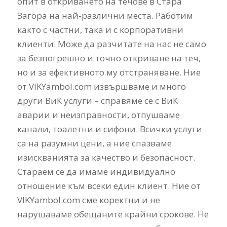
опит в откриването на течове в Стара
Загора на най-различни места. Работим
както с частни, така и с корпоративни
клиенти. Може да разчитате на нас не само
за безпогрешно и точно откриване на теч,
но и за ефективното му отстраняване. Ние
от VIKYambol.com извършваме и много
други ВиК услуги – справяме се с ВиК
аварии и неизправности, отпушваме
канали, тоалетни и сифони. Всички услуги
са на разумни цени, а ние спазваме
изискванията за качество и безопасност.
Стараем се да имаме индивидуално
отношение към всеки един клиент. Ние от
VIKYambol.com сме коректни и не
нарушаваме обещаните крайни срокове. Не