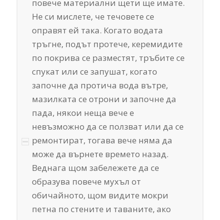
повече материални щети ще имате.
Не си мислете, че течовете се
оправят ей така. Когато водата
тръгне, подът протече, керемидите
по покрива се разместят, тръбите се
спукат или се запушат, когато
започне да протича вода вътре,
мазилката се отрони и започне да
пада, някои неща вече е
невъзможно да се ползват или да се
ремонтират, тогава вече няма да
може да върнете времето назад.
Веднага щом забележете да се
образува повече мухъл от
обичайното, щом видите мокри
петна по стените и таваните, ако