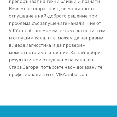
препоръчват на техни близки и познати.
Вече много хора знаят, че машинното
отпушване е най-доброто решение при
проблема със запушените канали. Ние от
VIKYambol.com можем не само да почистим
и отпушим каналите, можем да направим
видеодиагностика и да проверим
моментното им състояние. За най-добри
резултати при отпушване на канали в
Стара Загора, потърсете нас – доказаните
професионалисти от VIKYambol.com!